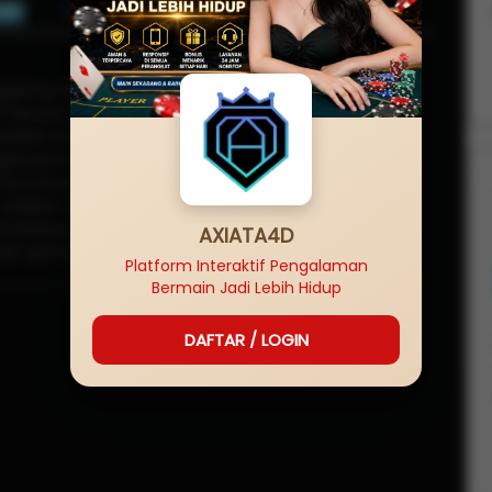
Ulasan
520
0
gemar hiburan digital sebagai platform game
ut dicoba. Axiata4d menawarkan pengalaman
erikan standar baru dalam permainan virtual. Di
ai permainan seru yang terasa seperti nyata.
 live streaming bisa Anda nikmati dengan sangat
f, seakan-akan Anda sedang berada langsung di
a keseruan ini, segera coba
AXIATA4D interaktif
AXIATA4D
ain game online yang sesungguhnya!
Platform Interaktif Pengalaman
Bermain Jadi Lebih Hidup
DAFTAR / LOGIN