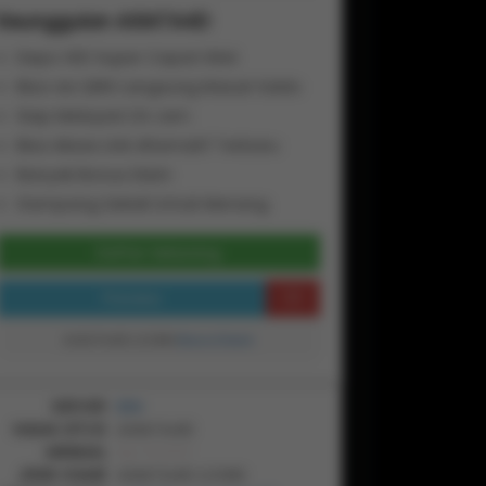
Keunggulan AXIATA4D
Depo WD Super Cepat Kilat
Bisa via QRIS Langsung Masuk Saldo
Siap Melayani 24 Jam
Bisa Akses Link Alternaitf Terbaru
Banyak Bonus Disini
Gampang Sekali Untuk Menang
Daftar Sekarang
Preview
AXIATA4D LOGIN
Baca Disini
SERVER
IDN
NAMA SITUS
AXIATA4D
MINIMAL
Rp
10,000
JENIS GAME
AXIATA4D LOGIN