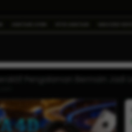
NK
AXIATA4D LOGIN
SITUS AXIATA4D
MAHJONG WAYS
teraktif Pengalaman Bermain Jadi 
 SOFT